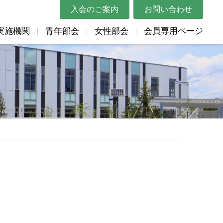
入会のご案内
お問い合わせ
実施機関
青年部会
女性部会
会員専用ページ
概要
講習会・セミナー
都道府県トラック協会リンク
Gマーク関連
表彰申請用紙
リンク
帳票類
助成金情報
ムービー
Gマーク関連（表彰関係）
貸出DVD
体リンク
教育資料
各種申込用紙
マスコットキャラクター紹介
巡回指導結果の統計