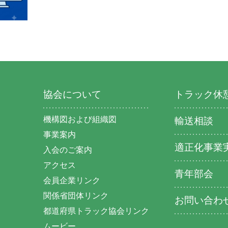
協会について
トラック休
機構図および組織図
輸送相談
事業案内
適正化事業
入会のご案内
アクセス
青年部会
会員企業リンク
関係省団体リンク
お問い合わ
都道府県トラック協会リンク
ムービー