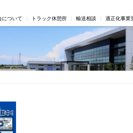
会について
トラック休憩所
輸送相談
適正化事業
会について
適正化事業実施機関
会員専用ページ
機構図および組織図
アクセス
事業案内
会員企業
入会のご案内
関係省団