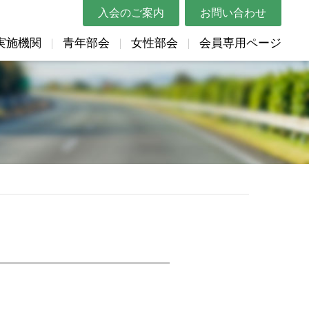
入会のご案内
お問い合わせ
実施機関
青年部会
女性部会
会員専用ページ
概要
講習会・セミナー
都道府県トラック協会リンク
Gマーク関連
表彰申請用紙
リンク
帳票類
助成金情報
ムービー
Gマーク関連（表彰関係）
貸出DVD
体リンク
教育資料
各種申込用紙
マスコットキャラクター紹介
巡回指導結果の統計