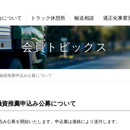
会について
トラック休憩所
輸送相談
適正化事業
会について
適正化事業実施機関
会員専用ページ
機構図および組織図
アクセス
会員トピックス
事業案内
会員企業
入会のご案内
関係省団
融資推薦申込み公募について
融資推薦申込み公募について
込み公募を開始いたします。申込書は連絡により送付します。