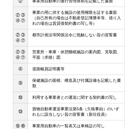
②
事業用自動車の運行管理体制を記載した書面
事業の用に供する施設の使用権限を証する書面
② ③
（自己所有の場合は不動産登記簿謄本等、借り入
④ ⑦
れの場合は賃貸借契約書の写し等）
② ③
都市計画法等関係法令に抵触しない旨の宣誓書
④ ⑦
② ③
営業所・車庫・休憩睡眠施設の案内図、見取図、
④ ⑦
平面（求積）図
④
道路幅員証明書等
保健施設の面積、構造及び付属設備を記載した書
⑨
類
⑩
利用する事業者との運送に関する契約書の写し
貨物自動車運送事業法第5条（欠格事由）のいず
⑬
れもに該当しない旨の宣誓書（新任役員）
⑮ ⑯
事業用自動車の一覧表又は車検証の写し