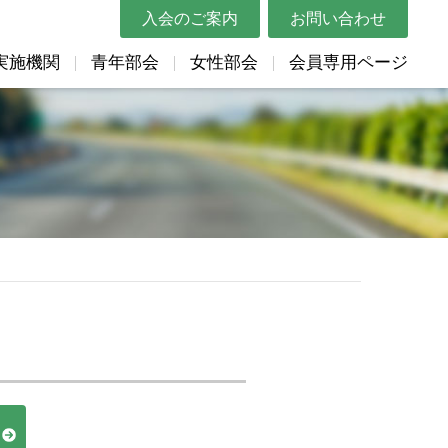
入会のご案内
お問い合わせ
実施機関
青年部会
女性部会
会員専用ページ
概要
講習会・セミナー
都道府県トラック協会リンク
Gマーク関連
表彰申請用紙
リンク
帳票類
助成金情報
ムービー
Gマーク関連（表彰関係）
貸出DVD
体リンク
教育資料
各種申込用紙
マスコットキャラクター紹介
巡回指導結果の統計