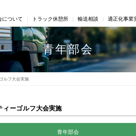
会について
トラック休憩所
輸送相談
適正化事業
会について
適正化事業実施機関
会員専用ページ
機構図および組織図
アクセス
青年部会
事業案内
会員企業
入会のご案内
関係省団
ゴルフ大会実施
ティーゴルフ大会実施
青年部会