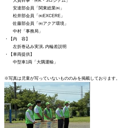
大貫幹事「㈱K・Sロジテム」
安達部会員「関東総業㈱」
松井部会員「㈱EXCERE」
佐藤部会員「㈱アクア環境」
中村「事務局」
・【内 容】
左折巻込み実演､内輪差説明
・【車両提供】
中型車1両「大隅運輸」
※写真は児童が写っていないもののみを掲載しております。