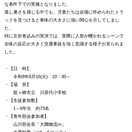
な条件下での実施となりました。
蒸し暑さを感じる中でも、児童たちは会場に停められたトラ
ックを見つけると車体の大きさに強い関心を示してしまし
た。
特に左折巻込みの実演では、実際に人形が轢かれるシーンで
全体の反応が大きく交通事故を強く意識する様子が見られま
した。
・【日 時】
令和8年6月16(火) 10：30～
・【場 所】
龍ヶ崎市立 川原代小学校
・【生徒参加数】
1～6年生 約79名
・【青年部会参加者】
山川部会長「大隅物流㈲」