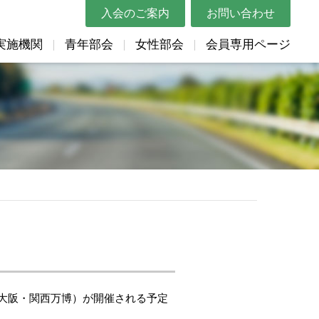
入会のご案内
お問い合わせ
実施機関
青年部会
女性部会
会員専用ページ
概要
講習会・セミナー
都道府県トラック協会リンク
Gマーク関連
表彰申請用紙
リンク
帳票類
助成金情報
ムービー
Gマーク関連（表彰関係）
貸出DVD
体リンク
教育資料
各種申込用紙
マスコットキャラクター紹介
巡回指導結果の統計
大阪・関西万博）が開催される予定