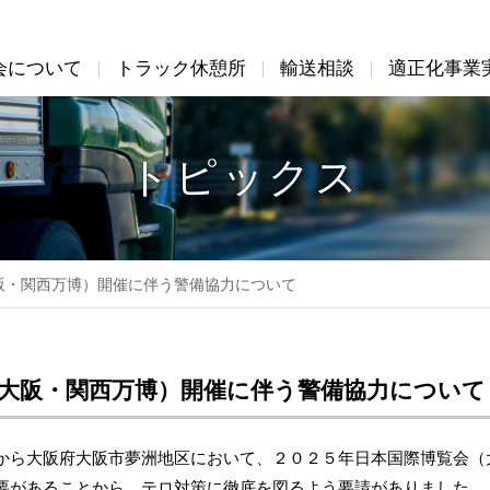
会について
トラック休憩所
輸送相談
適正化事業
会について
適正化事業実施機関
会員専用ページ
機構図および組織図
アクセス
トピックス
事業案内
会員企業
入会のご案内
関係省団
大阪・関西万博）開催に伴う警備協力について
会（大阪・関西万博）開催に伴う警備協力について
ら大阪府大阪市夢洲地区において、２０２５年日本国際博覧会（
要があることから、テロ対策に徹底を図るよう要請がありました。